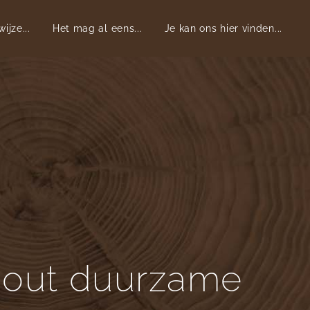
ijze...
Het mag al eens...
Je kan ons hier vinden...
 hout duurzame