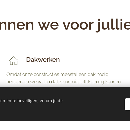
nen we voor jullie
Dakwerken
Omdat onze constructies meestal een dak nodig
hebben en we willen dat ze onmiddellijk droog kunnen
blijven, voeren we graag ook zelf aansluitend de
dakwerken uit.
en en te beveiligen, en om je de
Gevelbekledingen