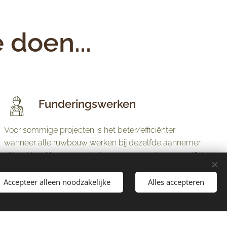
 doen...
Funderingswerken
Voor sommige projecten is het beter/efficiënter
wanneer alle ruwbouw werken bij dezelfde aannemer
zitten. Voor kleinere projecten voeren we daarom zelf de
funderingswerken uit. Voor grotere werken kunnen we
rekenen op onze betrouwbare partners.
Accepteer alleen noodzakelijke
Alles accepteren
Metselwerken