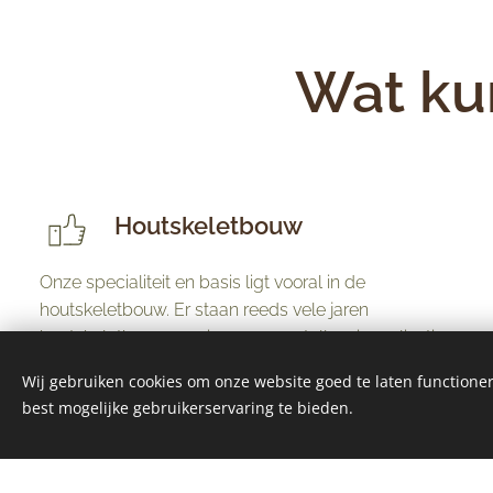
Wat kun
Houtskeletbouw
Onze specialiteit en basis ligt vooral in de
houtskeletbouw. Er staan reeds vele jaren
houtskeletbouwervaring op onze teller via realisaties
met complexe constructies en verschillende
Wij gebruiken cookies om onze website goed te laten functioner
technieken.
best mogelijke gebruikerservaring te bieden.
Buitenschrijnwerk